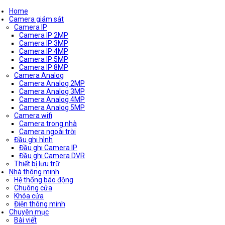
Home
Camera giám sát
Camera IP
Camera IP 2MP
Camera IP 3MP
Camera IP 4MP
Camera IP 5MP
Camera IP 8MP
Camera Analog
Camera Analog 2MP
Camera Analog 3MP
Camera Analog 4MP
Camera Analog 5MP
Camera wifi
Camera trong nhà
Camera ngoài trời
Đầu ghi hình
Đầu ghi Camera IP
Đầu ghi Camera DVR
Thiết bị lưu trữ
Nhà thông minh
Hệ thống báo động
Chuông cửa
Khóa cửa
Điện thông minh
Chuyên mục
Bài viết