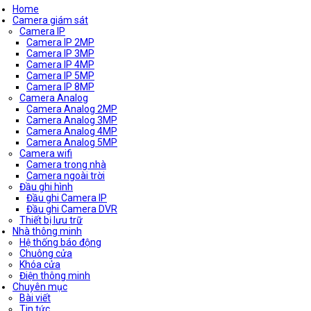
Home
Camera giám sát
Camera IP
Camera IP 2MP
Camera IP 3MP
Camera IP 4MP
Camera IP 5MP
Camera IP 8MP
Camera Analog
Camera Analog 2MP
Camera Analog 3MP
Camera Analog 4MP
Camera Analog 5MP
Camera wifi
Camera trong nhà
Camera ngoài trời
Đầu ghi hình
Đầu ghi Camera IP
Đầu ghi Camera DVR
Thiết bị lưu trữ
Nhà thông minh
Hệ thống báo động
Chuông cửa
Khóa cửa
Điện thông minh
Chuyên mục
Bài viết
Tin tức