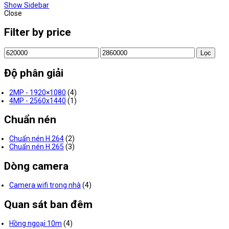
Show Sidebar
Close
Filter by price
Giá
Giá
Lọc
tối
tối
thiểu
đa
Độ phân giải
2MP - 1920×1080
(4)
4MP - 2560x1440
(1)
Chuẩn nén
Chuẩn nén H.264
(2)
Chuẩn nén H.265
(3)
Dòng camera
Camera wifi trong nhà
(4)
Quan sát ban đêm
Hồng ngoại 10m
(4)