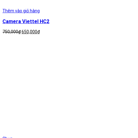
Thêm vào giỏ hàng
Camera Viettel HC2
Giá
Giá
750,000
₫
650,000
₫
gốc
hiện
là:
tại
750,000₫.
là:
650,000₫.