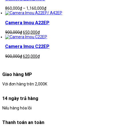
Khoảng
860,000
₫
–
1,160,000
₫
giá:
từ
860,000₫
Camera Imou A22EP
đến
1,160,000₫
Giá
Giá
900,000
₫
650,000
₫
gốc
hiện
là:
tại
900,000₫.
là:
Camera Imou C22EP
650,000₫.
Giá
Giá
900,000
₫
620,000
₫
gốc
hiện
là:
tại
900,000₫.
là:
Giao hàng MP
620,000₫.
Với đơn hàng trên 2,000K
14 ngày trả hàng
Nếu hàng hóa lỗi
Thanh toán an toàn