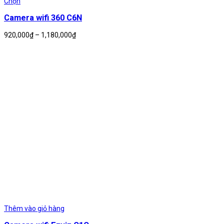
Chọn
Camera wifi 360 C6N
Khoảng
920,000
₫
–
1,180,000
₫
giá:
từ
920,000₫
đến
1,180,000₫
Thêm vào giỏ hàng