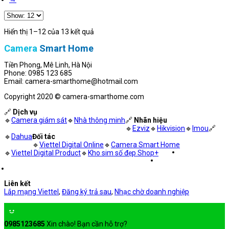
Hiển thị 1–12 của 13 kết quả
Camera
Smart Home
Tiền Phong, Mê Linh, Hà Nội
Phone: 0985 123 685
Email: camera-smarthome@hotmail.com
Copyright 2020 © camera-smarthome.com
🔗
Dịch vụ
🔹
Camera giám sát
🔹
Nhà thông minh
🔗
Nhãn hiệu
🔹
Ezviz
🔹
Hikvision
🔹
Imou
🔗
🔹
Dahua
Đối tác
🔹
Viettel Digital Online
🔹
Camera Smart Home
🔹
Viettel Digital Product
🔹
Kho sim số đẹp Shop+
Liên kết
Lắp mạng Viettel
,
Đăng ký trả sau
,
Nhạc chờ doanh nghiệp
0985123685
Xin chào! Bạn cần hỗ trợ?