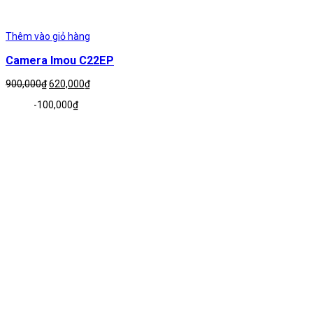
Thêm vào giỏ hàng
Camera Imou C22EP
Giá
Giá
900,000
₫
620,000
₫
gốc
hiện
-
100,000
₫
là:
tại
900,000₫.
là:
620,000₫.