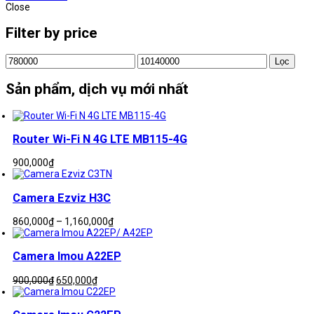
Close
Filter by price
Giá
Giá
Lọc
tối
tối
thiểu
đa
Sản phẩm, dịch vụ mới nhất
Router Wi-Fi N 4G LTE MB115-4G
900,000
₫
Camera Ezviz H3C
Khoảng
860,000
₫
–
1,160,000
₫
giá:
từ
860,000₫
Camera Imou A22EP
đến
1,160,000₫
Giá
Giá
900,000
₫
650,000
₫
gốc
hiện
là:
tại
900,000₫.
là: