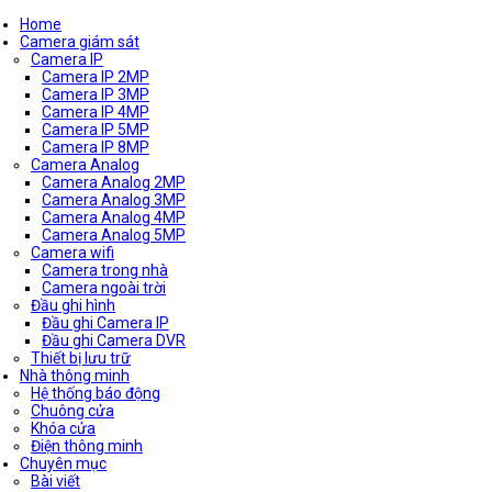
Home
Camera giám sát
Camera IP
Camera IP 2MP
Camera IP 3MP
Camera IP 4MP
Camera IP 5MP
Camera IP 8MP
Camera Analog
Camera Analog 2MP
Camera Analog 3MP
Camera Analog 4MP
Camera Analog 5MP
Camera wifi
Camera trong nhà
Camera ngoài trời
Đầu ghi hình
Đầu ghi Camera IP
Đầu ghi Camera DVR
Thiết bị lưu trữ
Nhà thông minh
Hệ thống báo động
Chuông cửa
Khóa cửa
Điện thông minh
Chuyên mục
Bài viết