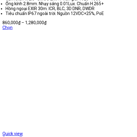
Ống kính 2.8mm. Nhạy sáng 0.01Lux. Chuẩn H.265+
Hồng ngoại EXIR 30m. ICR, BLC, 3D DNR, DWDR
Tiêu chuẩn IP67 ngoài trời. Nguồn 12VDC+25%, PoE
Khoảng
860,000
₫
–
1,280,000
₫
giá:
Chọn
từ
860,000₫
đến
1,280,000₫
Quick view