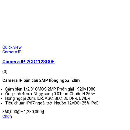
Quick view
Camera IP
Camera IP 2CD1123G0E
(0)
Camera IP bán cầu 2MP hồng ngoại 20m
Cảm biến 1/2.8” CMOS 2MP. Phân giải 1920×1080
Ống kính 4mm. Nhạy sáng 0.01Lux. Chuẩn H.265+
Hồng ngoại 20m. ICR, AGC, BLC, 3D DNR, DWDR
Tiêu chuẩn IP67 ngoài trời. Nguồn 12VDC+25%, PoE
Khoảng
860,000
₫
–
1,280,000
₫
giá:
Chọn
từ
860,000₫
đến