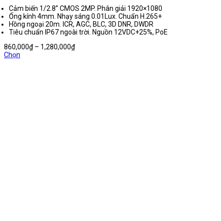
Cảm biến 1/2.8” CMOS 2MP. Phân giải 1920×1080
Ống kính 4mm. Nhạy sáng 0.01Lux. Chuẩn H.265+
Hồng ngoại 20m. ICR, AGC, BLC, 3D DNR, DWDR
Tiêu chuẩn IP67 ngoài trời. Nguồn 12VDC+25%, PoE
Khoảng
860,000
₫
–
1,280,000
₫
giá:
Chọn
từ
860,000₫
đến
1,280,000₫