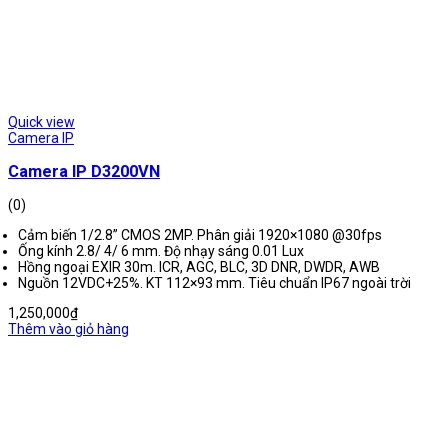
Quick view
Camera IP
Camera IP D3200VN
(0)
Cảm biến 1/2.8” CMOS 2MP. Phân giải 1920×1080 @30fps
Ống kính 2.8/ 4/ 6 mm. Độ nhạy sáng 0.01 Lux
Hồng ngoại EXIR 30m. ICR, AGC, BLC, 3D DNR, DWDR, AWB
Nguồn 12VDC+25%. KT 112×93 mm. Tiêu chuẩn IP67 ngoài trời
1,250,000
₫
Thêm vào giỏ hàng