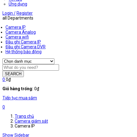
Ứng dụng
Login /
Register
all Departments
Camera IP
Camera Analog
Camera wifi
Đầu ghi Camera IP
Đầu ghi Camera DVR
Hệ thống báo động
SEARCH
0
0
₫
Giỏ hàng trống:
0
₫
Tiếp tục mua sắm
0
Trang chủ
Camera giám sát
Camera IP
Show Sidebar