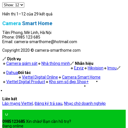
Hiển thị 1–12 của 29 kết quả
Camera
Smart Home
Tiền Phong, Mê Linh, Hà Nội
Phone: 0985 123 685
Email: camera-smarthome@hotmail.com
Copyright 2020 © camera-smarthome.com
🔗
Dịch vụ
🔹
Camera giám sát
🔹
Nhà thông minh
🔗
Nhãn hiệu
🔹
Ezviz
🔹
Hikvision
🔹
Imou
🔗
🔹
Dahua
Đối tác
🔹
Viettel Digital Online
🔹
Camera Smart Home
🔹
Viettel Digital Product
🔹
Kho sim số đẹp Shop+
Liên kết
Lắp mạng Viettel
,
Đăng ký trả sau
,
Nhạc chờ doanh nghiệp
0985123685
Xin chào! Bạn cần hỗ trợ?
Đang online