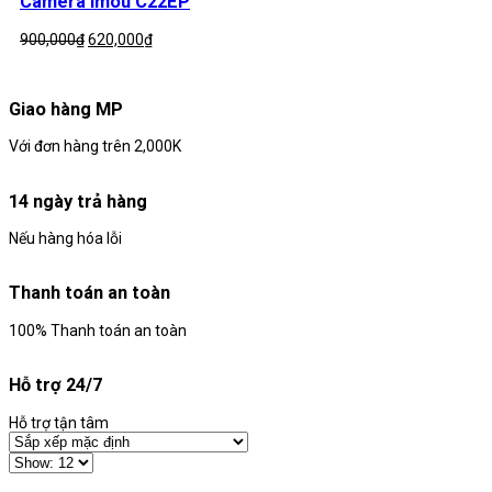
Camera Imou C22EP
650,000₫.
Giá
Giá
900,000
₫
620,000
₫
gốc
hiện
là:
tại
900,000₫.
là:
Giao hàng MP
620,000₫.
Với đơn hàng trên 2,000K
14 ngày trả hàng
Nếu hàng hóa lỗi
Thanh toán an toàn
100% Thanh toán an toàn
Hỗ trợ 24/7
Hỗ trợ tận tâm