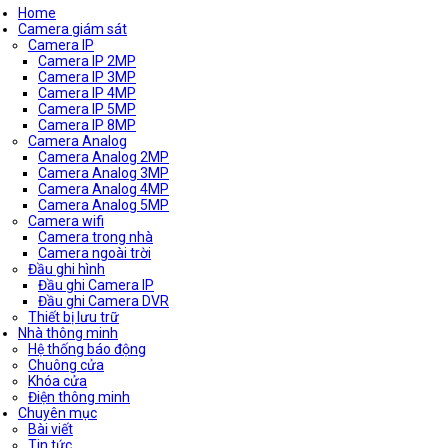
Home
Camera giám sát
Camera IP
Camera IP 2MP
Camera IP 3MP
Camera IP 4MP
Camera IP 5MP
Camera IP 8MP
Camera Analog
Camera Analog 2MP
Camera Analog 3MP
Camera Analog 4MP
Camera Analog 5MP
Camera wifi
Camera trong nhà
Camera ngoài trời
Đầu ghi hình
Đầu ghi Camera IP
Đầu ghi Camera DVR
Thiết bị lưu trữ
Nhà thông minh
Hệ thống báo động
Chuông cửa
Khóa cửa
Điện thông minh
Chuyên mục
Bài viết
Tin tức