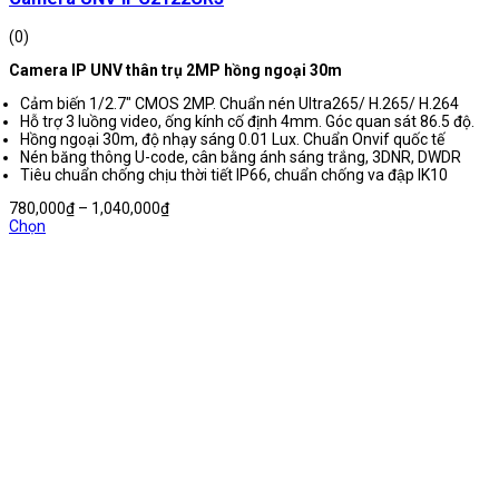
(0)
Camera IP UNV thân trụ 2MP hồng ngoại 30m
Cảm biến 1/2.7″ CMOS 2MP. Chuẩn nén Ultra265/ H.265/ H.264
Hỗ trợ 3 luồng video, ống kính cố định 4mm. Góc quan sát 86.5 độ.
Hồng ngoại 30m, độ nhạy sáng 0.01 Lux. Chuẩn Onvif quốc tế
Nén băng thông U-code, cân bằng ánh sáng trắng, 3DNR, DWDR
Tiêu chuẩn chống chịu thời tiết IP66, chuẩn chống va đập IK10
Khoảng
780,000
₫
–
1,040,000
₫
giá:
Chọn
từ
780,000₫
đến
1,040,000₫