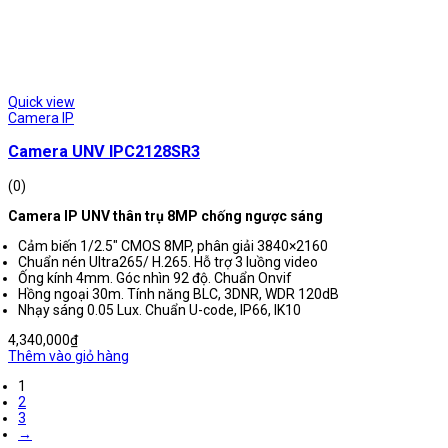
Quick view
Camera IP
Camera UNV IPC2128SR3
(0)
Camera IP UNV thân trụ 8MP chống ngược sáng
Cảm biến 1/2.5″ CMOS 8MP, phân giải 3840×2160
Chuẩn nén Ultra265/ H.265. Hỗ trợ 3 luồng video
Ống kính 4mm. Góc nhìn 92 độ. Chuẩn Onvif
Hồng ngoại 30m. Tính năng BLC, 3DNR, WDR 120dB
Nhạy sáng 0.05 Lux. Chuẩn U-code, IP66, IK10
4,340,000
₫
Thêm vào giỏ hàng
1
2
3
→