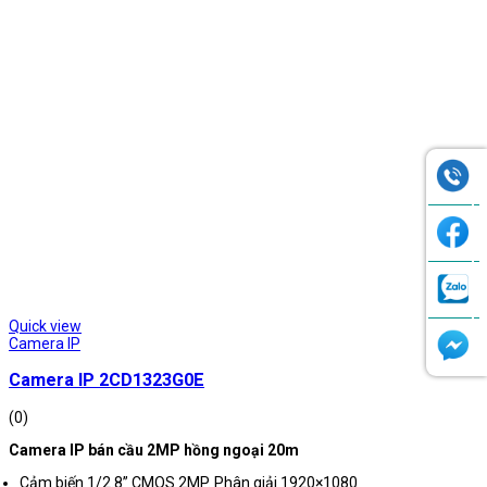
1,280,000₫
Quick view
Camera IP
Camera IP 2CD1323G0E
(0)
Camera IP bán cầu 2MP hồng ngoại 20m
Cảm biến 1/2.8” CMOS 2MP. Phân giải 1920×1080