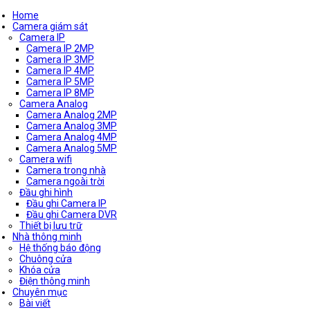
Home
Camera giám sát
Camera IP
Camera IP 2MP
Camera IP 3MP
Camera IP 4MP
Camera IP 5MP
Camera IP 8MP
Camera Analog
Camera Analog 2MP
Camera Analog 3MP
Camera Analog 4MP
Camera Analog 5MP
Camera wifi
Camera trong nhà
Camera ngoài trời
Đầu ghi hình
Đầu ghi Camera IP
Đầu ghi Camera DVR
Thiết bị lưu trữ
Nhà thông minh
Hệ thống báo động
Chuông cửa
Khóa cửa
Điện thông minh
Chuyên mục
Bài viết