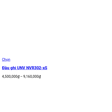
Chọn
Đầu ghi UNV NVR302-xS
Khoảng
4,500,000
₫
–
9,160,000
₫
giá:
từ
4,500,000₫
đến
9,160,000₫