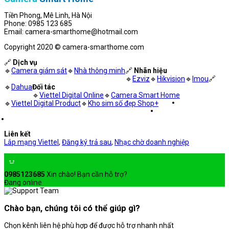
Tiền Phong, Mê Linh, Hà Nội
Phone: 0985 123 685
Email: camera-smarthome@hotmail.com
Copyright 2020 © camera-smarthome.com
🔗
Dịch vụ
🔹
Camera giám sát
🔹
Nhà thông minh
🔗
Nhãn hiệu
🔹
Ezviz
🔹
Hikvision
🔹
Imou
🔗
🔹
Dahua
Đối tác
🔹
Viettel Digital Online
🔹
Camera Smart Home
🔹
Viettel Digital Product
🔹
Kho sim số đẹp Shop+
Liên kết
Lắp mạng Viettel
,
Đăng ký trả sau
,
Nhạc chờ doanh nghiệp
0985123685
Xin chào! Bạn cần hỗ trợ?
Đang online
Chào bạn, chúng tôi có thể giúp gì?
Chọn kênh liên hệ phù hợp để được hỗ trợ nhanh nhất