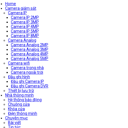
Home
Camera giám sát
Camera IP
Camera IP 2MP
Camera IP 3MP
Camera IP 4MP
Camera IP 5MP
Camera IP 8MP
Camera Analog
Camera Analog 2MP
Camera Analog 3MP
Camera Analog 4MP
Camera Analog 5MP
Camera wifi
Camera trong nhà
Camera ngoài trời
Đầu ghi hình
Đầu ghi Camera IP
Đầu ghi Camera DVR
Thiết bị lưu trữ
Nhà thông minh
Hệ thống báo động
Chuông cửa
Khóa cửa
Điện thông minh
Chuyên mục
Bài viết
Tin tức