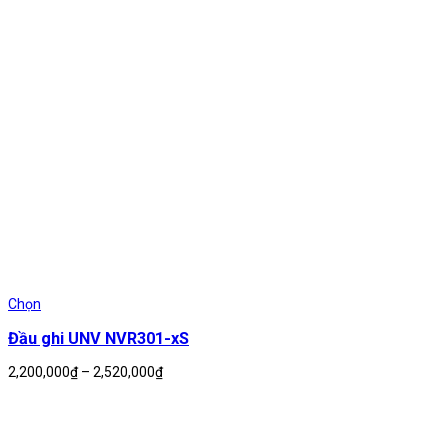
Chọn
Đầu ghi UNV NVR301-xS
Khoảng
2,200,000
₫
–
2,520,000
₫
giá:
từ
2,200,000₫
đến