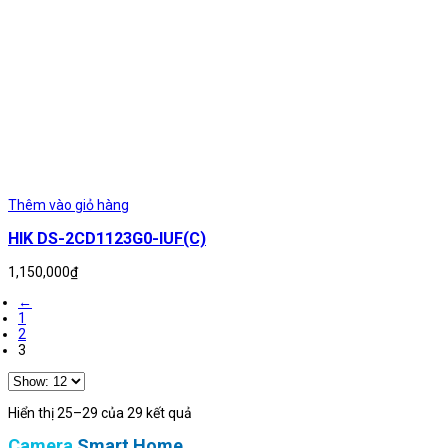
Thêm vào giỏ hàng
HIK DS-2CD1123G0-IUF(C)
1,150,000
₫
←
1
2
3
Hiển thị 25–29 của 29 kết quả
Camera
Smart Home