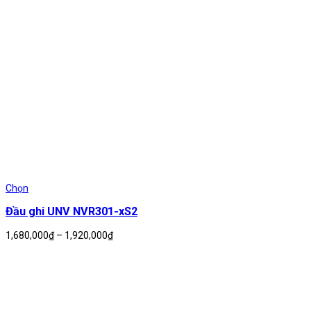
2,520,000₫
Chọn
Đầu ghi UNV NVR301-xS2
Khoảng
1,680,000
₫
–
1,920,000
₫
giá:
từ
1,680,000₫
đến
1,920,000₫