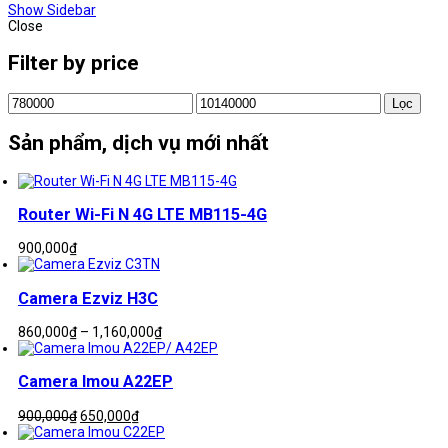
Show Sidebar
Close
Filter by price
Giá
Giá
Lọc
tối
tối
thiểu
đa
Sản phẩm, dịch vụ mới nhất
Router Wi-Fi N 4G LTE MB115-4G
900,000
₫
Camera Ezviz H3C
Khoảng
860,000
₫
–
1,160,000
₫
giá:
từ
860,000₫
Camera Imou A22EP
đến
1,160,000₫
Giá
Giá
900,000
₫
650,000
₫
gốc
hiện
là:
tại