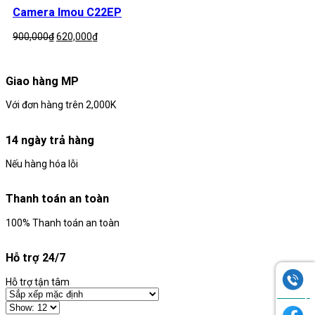
900,000₫.
là:
Camera Imou C22EP
650,000₫.
Giá
Giá
900,000
₫
620,000
₫
gốc
hiện
là:
tại
900,000₫.
là:
Giao hàng MP
620,000₫.
Với đơn hàng trên 2,000K
14 ngày trả hàng
Nếu hàng hóa lỗi
Thanh toán an toàn
100% Thanh toán an toàn
Hỗ trợ 24/7
Hỗ trợ tận tâm