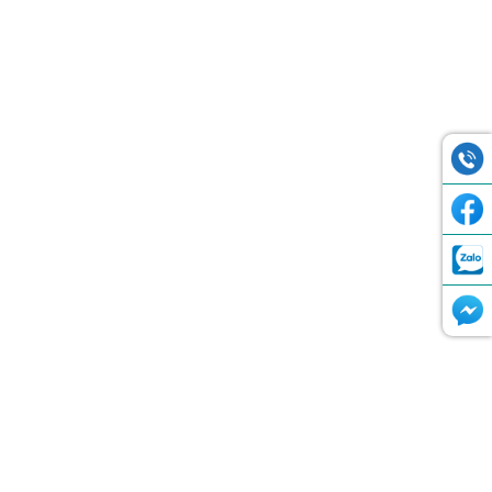
+ Tổng mức đầu tư: khoảng 150 tỷ đồng
Cụ thể:
Nhà A1 và nhà A2:
Nhà A1 có 58 căn hộ, nhà A2 có 60 căn hộ. Diện tích xây dựng mỗi nhà
1.021m2; Tổng diện tích sàn mỗi nhà 5.964m2. Mặt bằng bố trí như
sau:
+ Tầng 1 : Diện tích xây dựng 1.021 m2, cao 3,9m, được bố trí sảnh,
nhà để xe, khu thương mại dịch vụ.
+ Tầng 2 – 5 : mỗi tầng có diện tích sàn 975m2, cao 3,1m, bố trí 12 căn
hộ.
+ Tầng 6 của nhà A1: Có diện tích sàn 975m2, cao 3,1m, bố trí 10 căn
hộ và khu sinh hoạt cộng đồng
+ Tầng 6 của nhà A2: Có diện tích sàn 975m2, cao 3,1m, bố trí 12.
+ Tầng kỹ thuật mái: có diện tích sàn 68m2, cao 3,0m; bố trí phòng kỹ
thuật thang máy, buồng thang bộ thoát nạn và các khu kỹ thuật.
Nhà B1 và nhà B2: